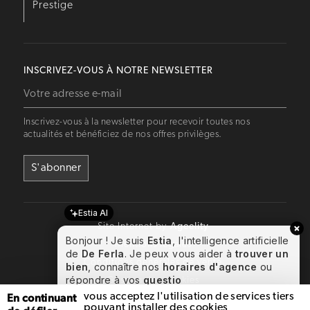
Prestige
INSCRIVEZ-VOUS À NOTRE NEWSLETTER
Inscrivez-vous à la newsletter pour recevoir toutes nos
actualités et bénéficiez de nos offres privilèges.
Estia AI
Site Internet by
Ageelity
Bonjour ! Je suis
Estia
, l'intelligence artificielle
Mentions légales
de
De Ferla
. Je peux vous aider à
trouver un
Conditions générales de vente
bien
, connaître nos
horaires d'agence
ou
répondre à vos
questions s
Gestion des cookies
En continuant
vous acceptez l'utilisation de services tiers
pouvant installer des cookies